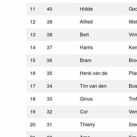
11
40
Hidde
Goo
12
39
Alfred
Wei
13
38
Bert
Vri
14
37
Harris
Ke
15
36
Bram
Bro
16
35
Henk van de
Pla
17
34
Tim van den
Bos
18
33
Ginus
Trof
19
32
Cor
Ver
20
31
Thierry
Sie