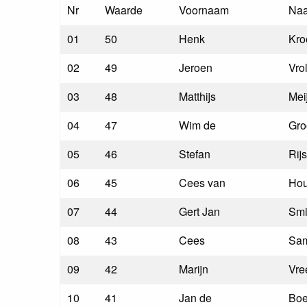
Nr
Waarde
Voornaam
Na
01
50
Henk
Kro
02
49
Jeroen
Vrol
03
48
Matthijs
Mei
04
47
Wim de
Gro
05
46
Stefan
Rij
06
45
Cees van
Hou
07
44
Gert Jan
Smi
08
43
Cees
Sa
09
42
Marijn
Vre
10
41
Jan de
Boe