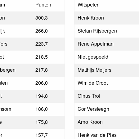
am
Punten
Witspeler
on
300,3
Henk Kroon
ijk
266,0
Stefan Rijsbergen
jers
223,7
Rene Appelman
ot
218,5
Niet gespeeld
sbergen
217,8
Matthijs Meijers
ten
206,0
Wim de Groot
t
194,8
Ginus Trof
msom
186,0
Cor Versteegh
e
175,8
Arno Kroon
r
157,7
Henk van de Plas