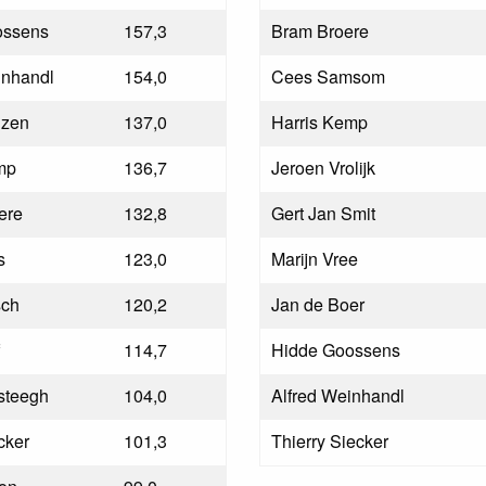
ssens
157,3
Bram Broere
nhandl
154,0
Cees Samsom
nzen
137,0
Harris Kemp
mp
136,7
Jeroen Vrolijk
ere
132,8
Gert Jan Smit
s
123,0
Marijn Vree
ch
120,2
Jan de Boer
114,7
Hidde Goossens
steegh
104,0
Alfred Weinhandl
cker
101,3
Thierry Siecker