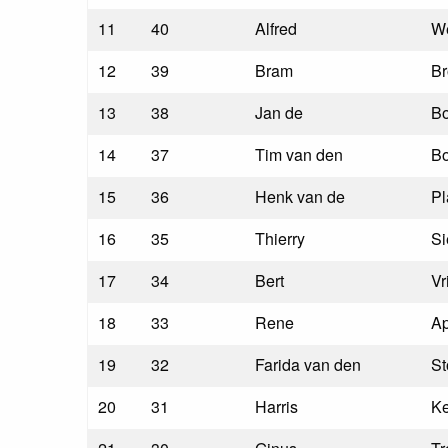
11
40
Alfred
W
12
39
Bram
Br
13
38
Jan de
Bo
14
37
Tim van den
B
15
36
Henk van de
Pl
16
35
Thierry
Si
17
34
Bert
Vr
18
33
Rene
A
19
32
Farida van den
S
20
31
Harris
K