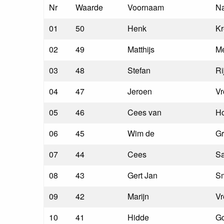
Nr
Waarde
Voornaam
N
01
50
Henk
K
02
49
Matthijs
Me
03
48
Stefan
Ri
04
47
Jeroen
Vr
05
46
Cees van
H
06
45
Wim de
Gr
07
44
Cees
S
08
43
Gert Jan
Sm
09
42
Marijn
Vr
10
41
Hidde
G