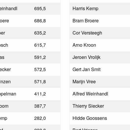
einhandl
695,5
Harris Kemp
oere
686,8
Bram Broere
er
635,2
Cor Versteegh
osch
615,7
Arno Kroon
as
591,2
Jeroen Vrolijk
ecker
572,5
Gert Jan Smit
inzen
571,8
Marijn Vree
ppelman
411,2
Alfred Weinhandl
toom
387,7
Thierry Siecker
emp
282,0
Hidde Goossens