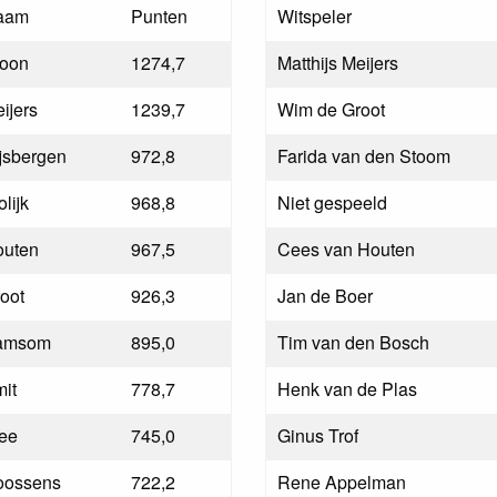
aam
Punten
Witspeler
roon
1274,7
Matthijs Meijers
ijers
1239,7
Wim de Groot
jsbergen
972,8
Farida van den Stoom
olijk
968,8
Niet gespeeld
outen
967,5
Cees van Houten
oot
926,3
Jan de Boer
amsom
895,0
Tim van den Bosch
it
778,7
Henk van de Plas
ee
745,0
Ginus Trof
oossens
722,2
Rene Appelman