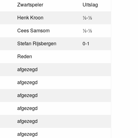
Zwartspeler
Uitslag
Henk Kroon
½-½
Cees Samsom
½-½
Stefan Rijsbergen
0-1
Reden
afgezegd
afgezegd
afgezegd
afgezegd
afgezegd
afgezegd