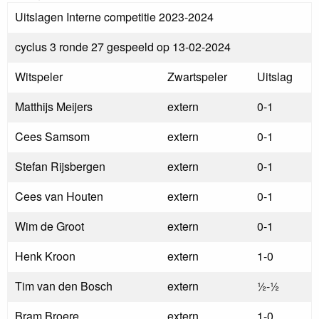
Uitslagen Interne competitie 2023-2024
cyclus 3 ronde 27 gespeeld op 13-02-2024
Witspeler
Zwartspeler
Uitslag
Matthijs Meijers
extern
0-1
Cees Samsom
extern
0-1
Stefan Rijsbergen
extern
0-1
Cees van Houten
extern
0-1
Wim de Groot
extern
0-1
Henk Kroon
extern
1-0
Tim van den Bosch
extern
½-½
Bram Broere
extern
1-0