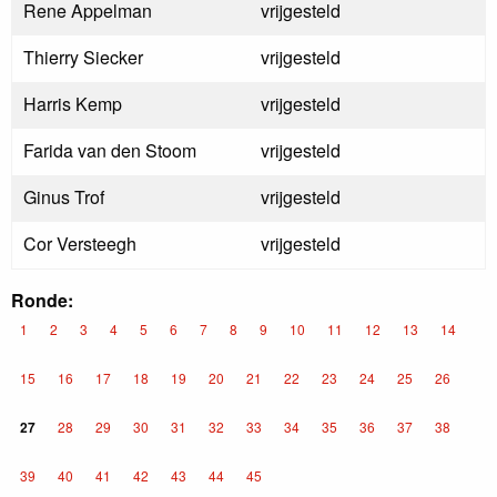
Rene Appelman
vrijgesteld
Thierry Siecker
vrijgesteld
Harris Kemp
vrijgesteld
Farida van den Stoom
vrijgesteld
Ginus Trof
vrijgesteld
Cor Versteegh
vrijgesteld
Ronde:
1
2
3
4
5
6
7
8
9
10
11
12
13
14
15
16
17
18
19
20
21
22
23
24
25
26
27
28
29
30
31
32
33
34
35
36
37
38
39
40
41
42
43
44
45