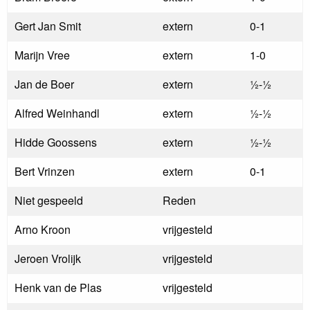
Gert Jan Smit
extern
0-1
Marijn Vree
extern
1-0
Jan de Boer
extern
½-½
Alfred Weinhandl
extern
½-½
Hidde Goossens
extern
½-½
Bert Vrinzen
extern
0-1
Niet gespeeld
Reden
Arno Kroon
vrijgesteld
Jeroen Vrolijk
vrijgesteld
Henk van de Plas
vrijgesteld