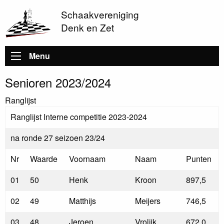
Schaakvereniging
Denk en Zet
Hoofdnavigatie
Menu
Senioren 2023/2024
Ranglijst
Ranglijst Interne competitie 2023-2024
na ronde 27 seizoen 23/24
Nr
Waarde
Voornaam
Naam
Punten
01
50
Henk
Kroon
897,5
02
49
Matthijs
Meijers
746,5
03
48
Jeroen
Vrolijk
672,0