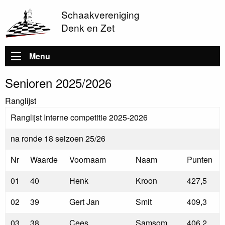
Schaakvereniging
Denk en Zet
Hoofdnavigatie
Menu
Senioren 2025/2026
Ranglijst
Ranglijst Interne competitie 2025-2026
na ronde 18 seizoen 25/26
Nr
Waarde
Voornaam
Naam
Punten
01
40
Henk
Kroon
427,5
02
39
Gert Jan
Smit
409,3
03
38
Cees
Samsom
406,2