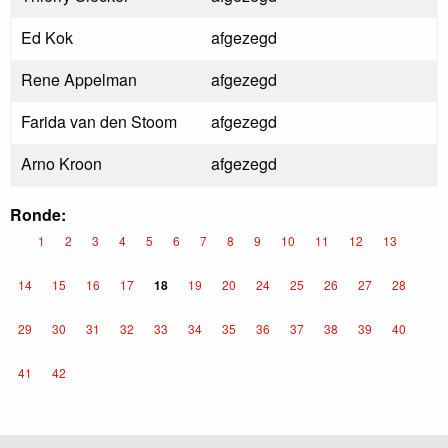
Ed Kok
afgezegd
Rene Appelman
afgezegd
Farida van den Stoom
afgezegd
Arno Kroon
afgezegd
Ronde:
1
2
3
4
5
6
7
8
9
10
11
12
13
14
15
16
17
18
19
20
24
25
26
27
28
29
30
31
32
33
34
35
36
37
38
39
40
41
42