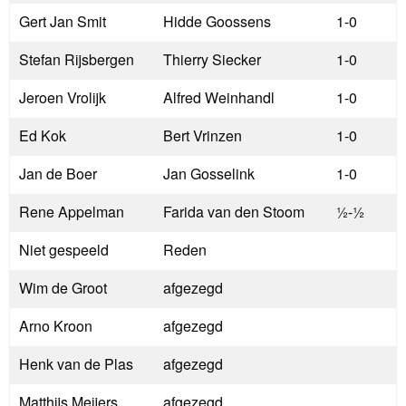
Gert Jan Smit
Hidde Goossens
1-0
Stefan Rijsbergen
Thierry Siecker
1-0
Jeroen Vrolijk
Alfred Weinhandl
1-0
Ed Kok
Bert Vrinzen
1-0
Jan de Boer
Jan Gosselink
1-0
Rene Appelman
Farida van den Stoom
½-½
Niet gespeeld
Reden
Wim de Groot
afgezegd
Arno Kroon
afgezegd
Henk van de Plas
afgezegd
Matthijs Meijers
afgezegd