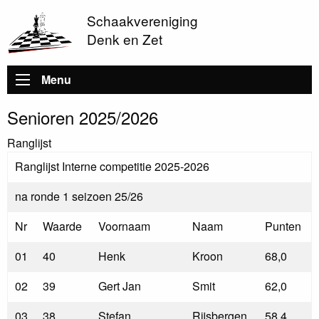
Schaakvereniging
Denk en Zet
Hoofdnavigatie
Menu
Senioren 2025/2026
Ranglijst
Ranglijst Interne competitie 2025-2026
na ronde 1 seizoen 25/26
Nr
Waarde
Voornaam
Naam
Punten
01
40
Henk
Kroon
68,0
02
39
Gert Jan
Smit
62,0
03
38
Stefan
Rijsbergen
58,4