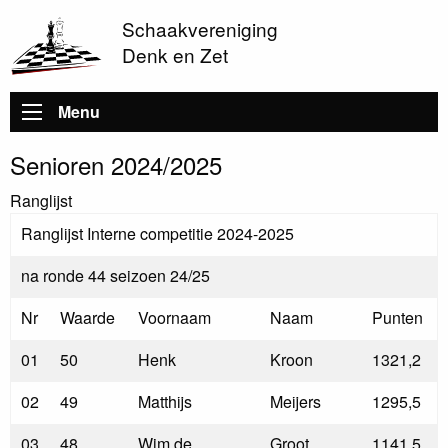
Schaakvereniging
Denk en Zet
Hoofdnavigatie
Menu
Senioren 2024/2025
Ranglijst
Ranglijst Interne competitie 2024-2025
na ronde 44 seizoen 24/25
Nr
Waarde
Voornaam
Naam
Punten
01
50
Henk
Kroon
1321,2
02
49
Matthijs
Meijers
1295,5
03
48
Wim de
Groot
1141,5