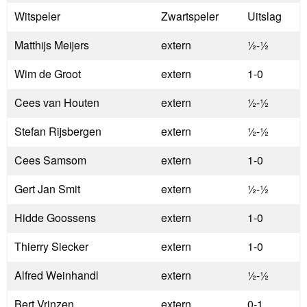
Witspeler
Zwartspeler
Uitslag
Matthijs Meijers
extern
½-½
Wim de Groot
extern
1-0
Cees van Houten
extern
½-½
Stefan Rijsbergen
extern
½-½
Cees Samsom
extern
1-0
Gert Jan Smit
extern
½-½
Hidde Goossens
extern
1-0
Thierry Siecker
extern
1-0
Alfred Weinhandl
extern
½-½
Bert Vrinzen
extern
0-1