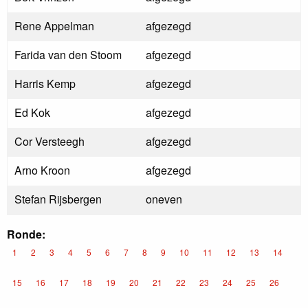
Rene Appelman
afgezegd
Farida van den Stoom
afgezegd
Harris Kemp
afgezegd
Ed Kok
afgezegd
Cor Versteegh
afgezegd
Arno Kroon
afgezegd
Stefan Rijsbergen
oneven
Ronde:
1
2
3
4
5
6
7
8
9
10
11
12
13
14
15
16
17
18
19
20
21
22
23
24
25
26