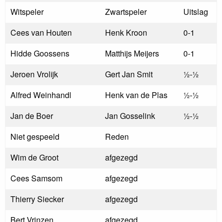
Witspeler
Zwartspeler
Uitslag
Cees van Houten
Henk Kroon
0-1
Hidde Goossens
Matthijs Meijers
0-1
Jeroen Vrolijk
Gert Jan Smit
½-½
Alfred Weinhandl
Henk van de Plas
½-½
Jan de Boer
Jan Gosselink
½-½
Niet gespeeld
Reden
Wim de Groot
afgezegd
Cees Samsom
afgezegd
Thierry Siecker
afgezegd
Bert Vrinzen
afgezegd