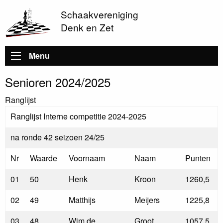
Schaakvereniging
Denk en Zet
Hoofdnavigatie
Menu
Senioren 2024/2025
Ranglijst
Ranglijst Interne competitie 2024-2025
na ronde 42 seizoen 24/25
Nr
Waarde
Voornaam
Naam
Punten
01
50
Henk
Kroon
1260,5
02
49
Matthijs
Meijers
1225,8
03
48
Wim de
Groot
1057,5