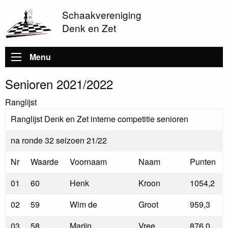
Schaakvereniging
Denk en Zet
Hoofdnavigatie
Menu
Senioren 2021/2022
Ranglijst
Ranglijst Denk en Zet interne competitie senioren
na ronde 32 seizoen 21/22
Nr
Waarde
Voornaam
Naam
Punten
01
60
Henk
Kroon
1054,2
02
59
Wim de
Groot
959,3
03
58
Marijn
Vree
876,0