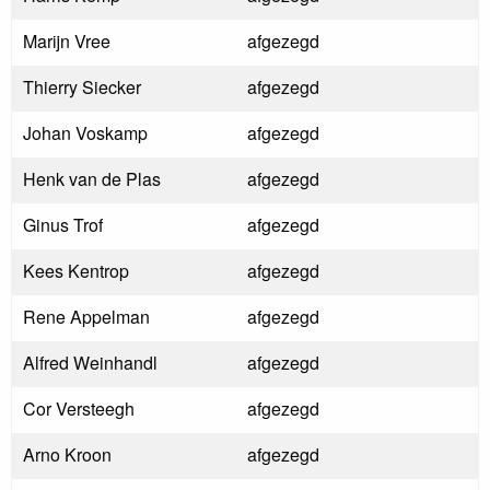
Marijn Vree
afgezegd
Thierry Siecker
afgezegd
Johan Voskamp
afgezegd
Henk van de Plas
afgezegd
Ginus Trof
afgezegd
Kees Kentrop
afgezegd
Rene Appelman
afgezegd
Alfred Weinhandl
afgezegd
Cor Versteegh
afgezegd
Arno Kroon
afgezegd